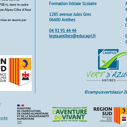
Formation Initiale Scolaire
FSE+), dans le cadre
ce-Alpes-Côte d'Azur
1285 avenue Jules Grec
06600 Antibes
 mise en œuvre par
04 92 91 44 44
legta.antibes@educagri.fr
©campusvertdazur 2
-
lycée