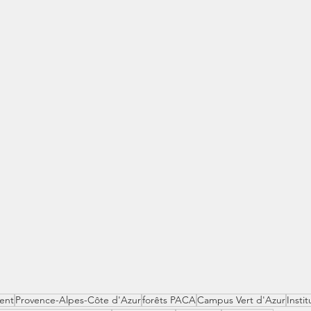
ment
Provence-Alpes-Côte d'Azur
forêts PACA
Campus Vert d'Azur
Insti