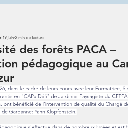
r
19 juin
2 min de lecture
sité des forêts PACA –
ntion pédagogique au C
zur
026, dans le cadre de leurs cours avec leur Formatrice, Si
entis en "CAPa Défi" de Jardinier Paysagiste du CFPP
s, ont bénéficié de l'intervention de qualité du Chargé d
rêt de Gardanne: Yann Klopfenstein.
édagogique s'effectue dans de nombreux lycées et est fi