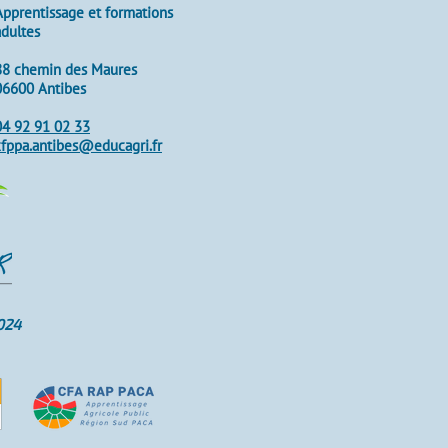
Apprentissage et formations
adultes
88 chemin des Maures
06600 Antibes
04 92 91 02 33
cfppa.antibes@educagri.fr
024