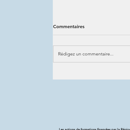
Commentaires
Rédigez un commentaire...
Votre avis pour développer
les formations de demain
Les actions de formations financées par la Régi