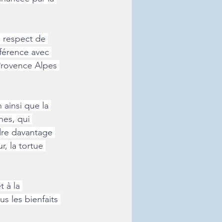
e respect de 
nférence avec 
Provence Alpes 
 ainsi que la 
es, qui 
dre davantage 
r, la tortue 
 à la 
s les bienfaits 