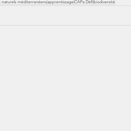
x naturels méditerranéens
apprentissage
CAPa Défi
biodiversité