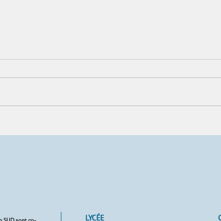
Guinguette Chic : le bal
Pro
populaire fait vibrer le lycée
Perm
d'Antibes
LYCÉE
on SUD sont co-