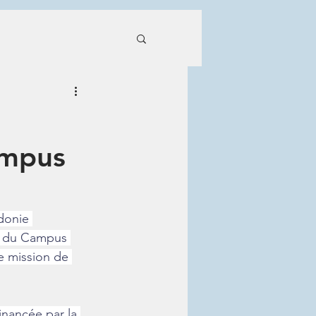
ampus
donie 
A du Campus 
e mission de 
nancée par la 