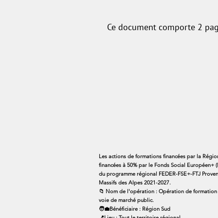
Ce document comporte 2 pages
Les actions de formations financées par la Régi
financées à 50% par le Fonds Social Européen+ (
du programme régional FEDER-FSE+-FTJ Proven
Massifs des Alpes 2021-2027.
📁 Nom de l'opération : Opération de formation
voie de marché public.
🧑‍💼Bénéficiaire : Région Sud
📍Lieu : Tout le territoire régional