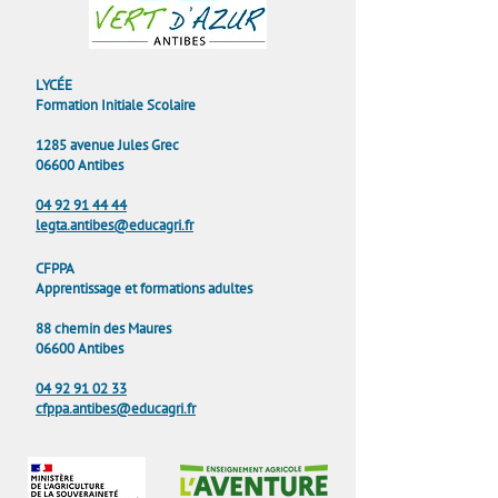
LYCÉE
Formation Initiale Scolaire
1285 avenue Jules Grec
06600 Antibes
04 92 91 44 44
legta.antibes@educagri.fr
CFPPA
Apprentissage et formations adultes
88 chemin des Maures
06600 Antibes
04 92 91 02 33
cfppa.antibes@educagri.fr