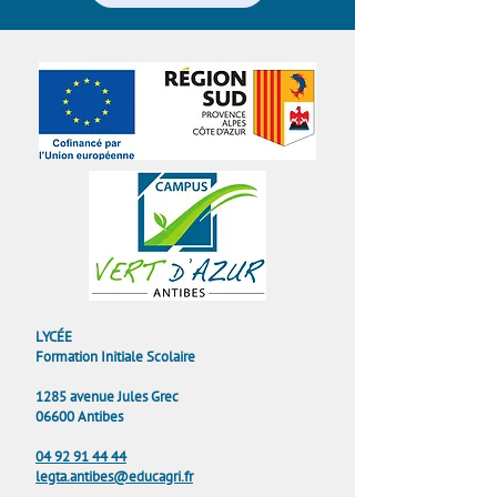
LYCÉE
Formation Initiale Scolaire
1285 avenue Jules Grec
06600 Antibes
04 92 91 44 44
legta.antibes@educagri.fr