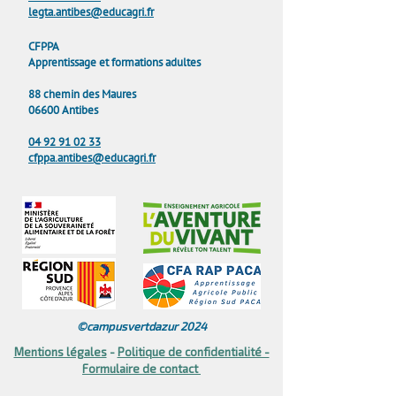
legta.antibes@educagri.fr
CFPPA
Apprentissage et formations adultes
88 chemin des Maures
06600 Antibes
04 92 91 02 33
cfppa.antibes@educagri.fr
©campusvertdazur 2024
Mentions légales
​ -
Politique de confidentialité -
Formulaire de contact