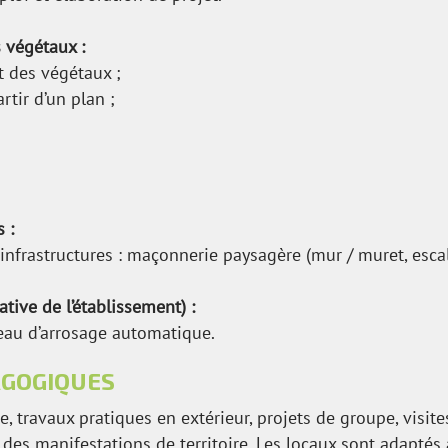
 végétaux :
et des végétaux ;
tir d’un plan ;
 :
infrastructures : maçonnerie paysagère (mur / muret, escal
tive de l’établissement) :
éseau d’arrosage automatique.
AGOGIQUES
e, travaux pratiques en extérieur, projets de groupe, visi
 des manifestations de territoire. Les locaux sont adaptés 