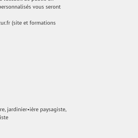
ersonnalisés vous seront
r.fr
(site et formations
e, jardinier•ière paysagiste,
iste