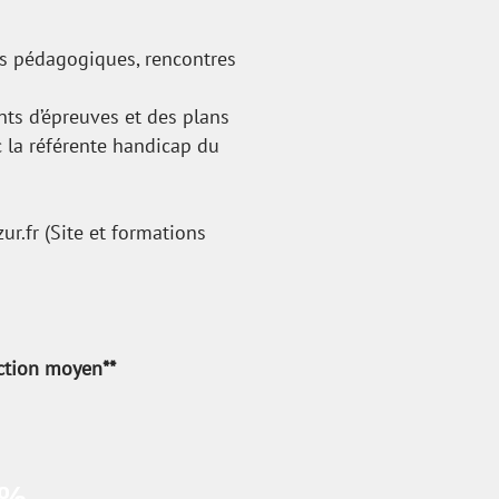
tes pédagogiques, rencontres
nts d’épreuves et des plans
 la référente handicap du
ur.fr
(Site et formations
ction moyen**
0%