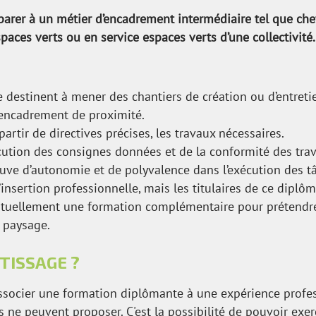
arer à un métier d’encadrement intermédiaire tel que chef
spaces verts ou en service espaces verts d’une collectivité.
e destinent à mener des chantiers de création ou d’entreti
’encadrement de proximité.
à partir de directives précises, les travaux nécessaires.
écution des consignes données et de la conformité des tr
euve d’autonomie et de polyvalence dans l’exécution des t
l’insertion professionnelle, mais les titulaires de ce dipl
entuellement une formation complémentaire pour prétendr
u paysage.
TISSAGE ?
 associer une formation diplômante à une expérience profe
s ne peuvent proposer. C'est la possibilité de pouvoir exerc