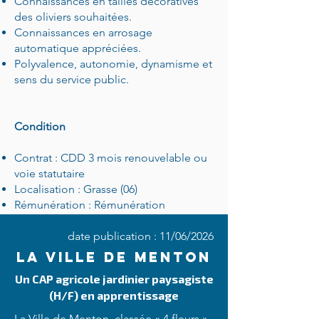
Connaissances en tailles décoratives
des oliviers souhaitées.
Connaissances en arrosage
automatique appréciées.
Polyvalence, autonomie, dynamisme et
sens du service public.
Condition
Contrat : CDD 3 mois renouvelable ou
voie statutaire
Localisation : Grasse (06)
Rémunération : Rémunération
statutaire + régime indemnitaire +
primes annuelles
date publication : 11/06/2026
Prise de poste : dès que possible
LA VILLE DE MENTON
Date limite de candidature : 26 juin
Un CAP agricole jardinier paysagiste
2026
(H/F) en apprentissage
Contact :
recrutements@ville-grasse.fr
La Ville de Menton, classée « 4 fleurs »