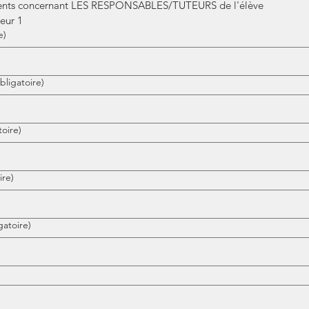
nts concernant LES RESPONSABLES/TUTEURS de l'élève
eur 1
e)
bligatoire)
toire)
ire)
gatoire)