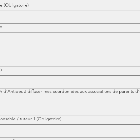
le
(Obligatoire)
le
)
rise le LEGTA d'Antibes à diffuser mes coordonnées aux associations de parents d
onsable / tuteur 1
(Obligatoire)