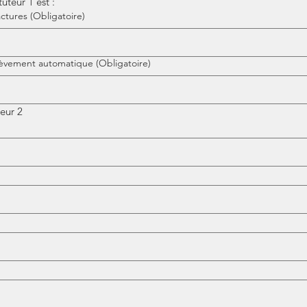
uteur 1 est :
actures
(Obligatoire)
lèvement automatique
(Obligatoire)
eur 2