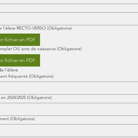
de l'élève RECTO-VERSO
(Obligatoire)
n fichier en PDF
 complet OU acte de naissance
(Obligatoire)
n fichier en PDF
e l'élève
ment fréquenté
(Obligatoire)
 en 2024/2025
(Obligatoire)
ement
(Obligatoire)