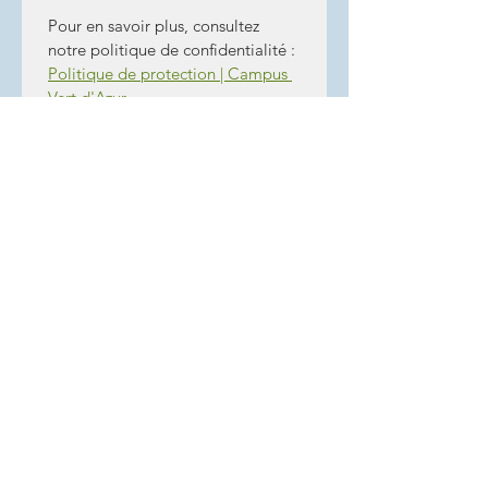
Pour en savoir plus, consultez 
notre politique de confidentialité : 
Politique de protection | Campus 
Vert d'Azur
Signature
(Obligatoire)
Le mode de dessin a été sélectionné. Le dessin nécessite une souris ou un pavé tactile. P
Envoyer